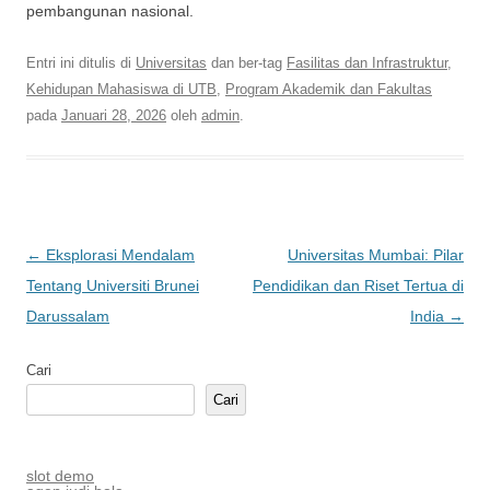
pembangunan nasional.
Entri ini ditulis di
Universitas
dan ber-tag
Fasilitas dan Infrastruktur
,
Kehidupan Mahasiswa di UTB
,
Program Akademik dan Fakultas
pada
Januari 28, 2026
oleh
admin
.
Navigasi
←
Eksplorasi Mendalam
Universitas Mumbai: Pilar
Tulisan
Tentang Universiti Brunei
Pendidikan dan Riset Tertua di
Darussalam
India
→
Cari
Cari
slot demo