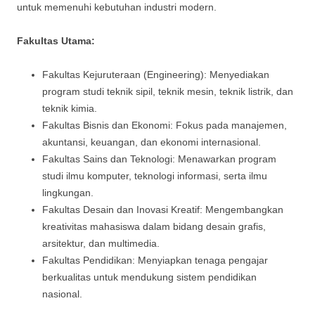
untuk memenuhi kebutuhan industri modern.
Fakultas Utama:
Fakultas Kejuruteraan (Engineering): Menyediakan
program studi teknik sipil, teknik mesin, teknik listrik, dan
teknik kimia.
Fakultas Bisnis dan Ekonomi: Fokus pada manajemen,
akuntansi, keuangan, dan ekonomi internasional.
Fakultas Sains dan Teknologi: Menawarkan program
studi ilmu komputer, teknologi informasi, serta ilmu
lingkungan.
Fakultas Desain dan Inovasi Kreatif: Mengembangkan
kreativitas mahasiswa dalam bidang desain grafis,
arsitektur, dan multimedia.
Fakultas Pendidikan: Menyiapkan tenaga pengajar
berkualitas untuk mendukung sistem pendidikan
nasional.