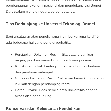
pembangunan ekonomi nasional dan mendukung visi Brunei
Darussalam menuju negara berpengetahuan.
Tips Berkunjung ke Universiti Teknologi Brunei
Bagi wisatawan atau peneliti yang ingin berkunjung ke UTB,
ada beberapa hal yang perlu di perhatikan:
Persiapkan Dokumen Resmi: Jika datang dari luar
negeri, pastikan memiliki izin masuk yang sesuai.
Ikuti Aturan Lokal: Penting untuk menghormati budaya
dan peraturan setempat.
Gunakan Pemandu Resmi: Sebagian besar kunjungan di
lakukan dengan pendamping resmi.
Hargai Privasi: Tidak semua area universitas dapat di
akses oleh pengunjung.
Konservasi dan Kelestarian Pendidikan