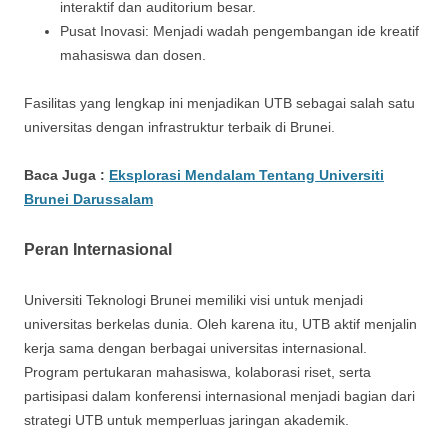
interaktif dan auditorium besar.
Pusat Inovasi: Menjadi wadah pengembangan ide kreatif
mahasiswa dan dosen.
Fasilitas yang lengkap ini menjadikan UTB sebagai salah satu
universitas dengan infrastruktur terbaik di Brunei.
Baca Juga :
Eksplorasi Mendalam Tentang Universiti
Brunei Darussalam
Peran Internasional
Universiti Teknologi Brunei memiliki visi untuk menjadi
universitas berkelas dunia. Oleh karena itu, UTB aktif menjalin
kerja sama dengan berbagai universitas internasional.
Program pertukaran mahasiswa, kolaborasi riset, serta
partisipasi dalam konferensi internasional menjadi bagian dari
strategi UTB untuk memperluas jaringan akademik.