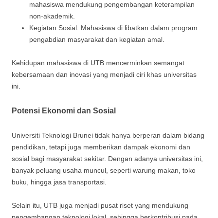
mahasiswa mendukung pengembangan keterampilan
non-akademik.
Kegiatan Sosial: Mahasiswa di libatkan dalam program
pengabdian masyarakat dan kegiatan amal.
Kehidupan mahasiswa di UTB mencerminkan semangat
kebersamaan dan inovasi yang menjadi ciri khas universitas
ini.
Potensi Ekonomi dan Sosial
Universiti Teknologi Brunei tidak hanya berperan dalam bidang
pendidikan, tetapi juga memberikan dampak ekonomi dan
sosial bagi masyarakat sekitar. Dengan adanya universitas ini,
banyak peluang usaha muncul, seperti warung makan, toko
buku, hingga jasa transportasi.
Selain itu, UTB juga menjadi pusat riset yang mendukung
pengembangan teknologi lokal, sehingga berkontribusi pada