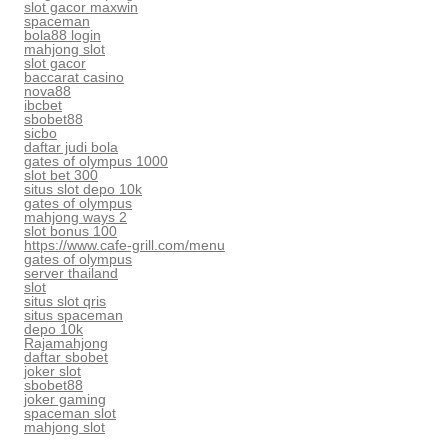
slot gacor maxwin
spaceman
bola88 login
mahjong slot
slot gacor
baccarat casino
nova88
ibcbet
sbobet88
sicbo
daftar judi bola
gates of olympus 1000
slot bet 300
situs slot depo 10k
gates of olympus
mahjong ways 2
slot bonus 100
https://www.cafe-grill.com/menu
gates of olympus
server thailand
slot
situs slot qris
situs spaceman
depo 10k
Rajamahjong
daftar sbobet
joker slot
sbobet88
joker gaming
spaceman slot
mahjong slot