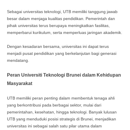
Sebagai universitas teknologi, UTB memiliki tanggung jawab
besar dalam menjaga kualitas pendidikan. Pemerintah dan
pihak universitas terus berupaya meningkatkan fasilitas,
memperbarui kurikulum, serta memperluas jaringan akademik.
Dengan kesadaran bersama, universitas ini dapat terus
menjadi pusat pendidikan yang berkelanjutan bagi generasi
mendatang.
Peran Universiti Teknologi Brunei dalam Kehidupan
Masyarakat
UTB memiliki peran penting dalam membentuk tenaga ahli
yang berkontribusi pada berbagai sektor, mulai dari
pemerintahan, kesehatan, hingga teknologi. Banyak lulusan
UTB yang menduduki posisi strategis di Brunei, menjadikan
universitas ini sebagai salah satu pilar utama dalam