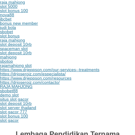
raja mahjong
slot 5000
slot bonus 100
nova88
ibcbet
bonus new member
judi bola
sbobet
slot bonus
raja mahjong
slot deposit 10rb
spaceman slot
slot deposit 10rb
mahjong
sbotop
rajamahjong slot
https://www.drjeppson.com/our-services--treatments
https://drjoseroiz.com/especialista/
https://www.drjeppson.com/resources
https://drjoseroiz.com/contacto/
RAJA MAHJONG
sbobet88
demo slot
situs slot gacor
slot deposit 10rb
slot server thailand
slot gacor 777
slot bonus 100
slot gacor
Lembaga Pendidikan Ternama