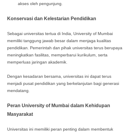
akses oleh pengunjung.
Konservasi dan Kelestarian Pendidikan
Sebagai universitas tertua di India, University of Mumbai
memiliki tanggung jawab besar dalam menjaga kualitas
pendidikan. Pemerintah dan pihak universitas terus berupaya
meningkatkan fasilitas, memperbarui kurikulum, serta
memperluas jaringan akademik.
Dengan kesadaran bersama, universitas ini dapat terus
menjadi pusat pendidikan yang berkelanjutan bagi generasi
mendatang.
Peran University of Mumbai dalam Kehidupan
Masyarakat
Universitas ini memiliki peran penting dalam membentuk