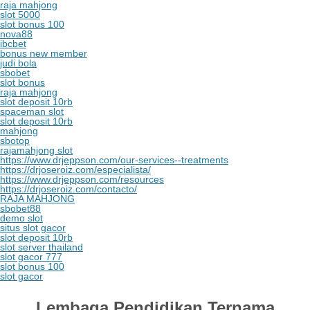
raja mahjong
slot 5000
slot bonus 100
nova88
ibcbet
bonus new member
judi bola
sbobet
slot bonus
raja mahjong
slot deposit 10rb
spaceman slot
slot deposit 10rb
mahjong
sbotop
rajamahjong slot
https://www.drjeppson.com/our-services--treatments
https://drjoseroiz.com/especialista/
https://www.drjeppson.com/resources
https://drjoseroiz.com/contacto/
RAJA MAHJONG
sbobet88
demo slot
situs slot gacor
slot deposit 10rb
slot server thailand
slot gacor 777
slot bonus 100
slot gacor
Lembaga Pendidikan Ternama