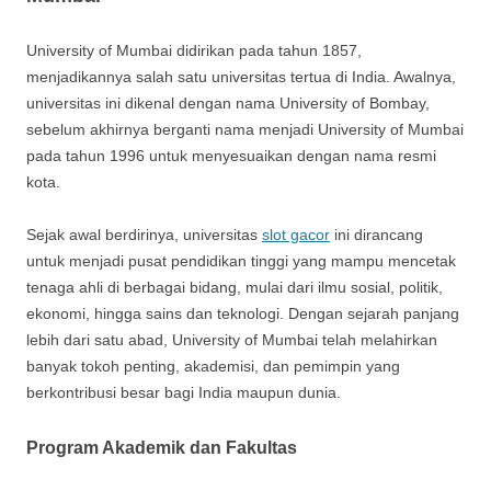
University of Mumbai didirikan pada tahun 1857,
menjadikannya salah satu universitas tertua di India. Awalnya,
universitas ini dikenal dengan nama University of Bombay,
sebelum akhirnya berganti nama menjadi University of Mumbai
pada tahun 1996 untuk menyesuaikan dengan nama resmi
kota.
Sejak awal berdirinya, universitas
slot gacor
ini dirancang
untuk menjadi pusat pendidikan tinggi yang mampu mencetak
tenaga ahli di berbagai bidang, mulai dari ilmu sosial, politik,
ekonomi, hingga sains dan teknologi. Dengan sejarah panjang
lebih dari satu abad, University of Mumbai telah melahirkan
banyak tokoh penting, akademisi, dan pemimpin yang
berkontribusi besar bagi India maupun dunia.
Program Akademik dan Fakultas