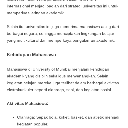
internasional menjadi bagian dari strategi universitas ini untuk
memperluas jaringan akademik.
Selain itu, universitas ini juga menerima mahasiswa asing dari
berbagai negara, sehingga menciptakan lingkungan belajar
yang multikultural dan memperkaya pengalaman akademik.
Kehidupan Mahasiswa
Mahasiswa di University of Mumbai menjalani kehidupan
akademik yang disiplin sekaligus menyenangkan. Selain
kegiatan belajar, mereka juga terlibat dalam berbagai aktivitas
ekstrakurikuler seperti olahraga, seni, dan kegiatan sosial.
Aktivitas Mahasiswa:
Olahraga: Sepak bola, kriket, basket, dan atletik menjadi
kegiatan populer.