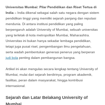
Universitas Mumbai: Pilar Pendidikan dan Riset Tertua di
India –
India dikenal sebagai salah satu negara dengan sistem
pendidikan tinggi yang memiliki sejarah panjang dan reputasi
mendunia. Di antara institusi pendidikan yang paling
berpengaruh adalah University of Mumbai, sebuah universitas
yang terletak di kota metropolitan Mumbai, Maharashtra.
Universitas ini bukan hanya sekadar lembaga pendidikan,
tetapi juga pusat riset, pengembangan ilmu pengetahuan,
serta wadah pembentukan generasi penerus yang berperan
judi bola
penting dalam pembangunan bangsa.
Artikel ini akan mengulas secara lengkap tentang University of
Mumbai, mulai dari sejarah berdirinya, program akademik,
fasilitas, peran dalam masyarakat, hingga kontribusi
internasional.
Sejarah dan Latar Belakang University of
Mumbai