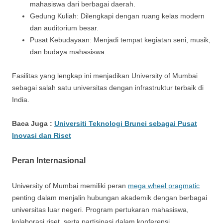
mahasiswa dari berbagai daerah.
Gedung Kuliah: Dilengkapi dengan ruang kelas modern
dan auditorium besar.
Pusat Kebudayaan: Menjadi tempat kegiatan seni, musik,
dan budaya mahasiswa.
Fasilitas yang lengkap ini menjadikan University of Mumbai
sebagai salah satu universitas dengan infrastruktur terbaik di
India.
Baca Juga :
Universiti Teknologi Brunei sebagai Pusat
Inovasi dan Riset
Peran Internasional
University of Mumbai memiliki peran
mega wheel pragmatic
penting dalam menjalin hubungan akademik dengan berbagai
universitas luar negeri. Program pertukaran mahasiswa,
kolaborasi riset, serta partisipasi dalam konferensi