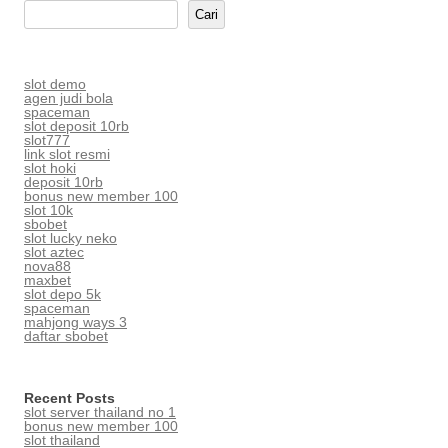
Cari
slot demo
agen judi bola
spaceman
slot deposit 10rb
slot777
link slot resmi
slot hoki
deposit 10rb
bonus new member 100
slot 10k
sbobet
slot lucky neko
slot aztec
nova88
maxbet
slot depo 5k
spaceman
mahjong ways 3
daftar sbobet
Recent Posts
slot server thailand no 1
bonus new member 100
slot thailand