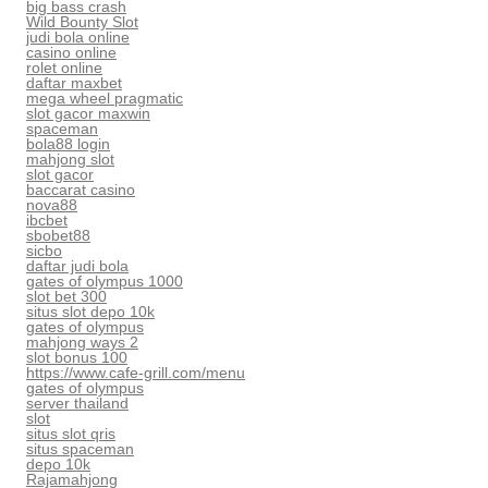
big bass crash
Wild Bounty Slot
judi bola online
casino online
rolet online
daftar maxbet
mega wheel pragmatic
slot gacor maxwin
spaceman
bola88 login
mahjong slot
slot gacor
baccarat casino
nova88
ibcbet
sbobet88
sicbo
daftar judi bola
gates of olympus 1000
slot bet 300
situs slot depo 10k
gates of olympus
mahjong ways 2
slot bonus 100
https://www.cafe-grill.com/menu
gates of olympus
server thailand
slot
situs slot qris
situs spaceman
depo 10k
Rajamahjong