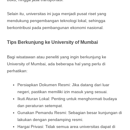
Selain itu, universitas ini juga menjadi pusat riset yang
mendukung pengembangan teknologi lokal, sehingga
berkontribusi pada pembangunan ekonomi nasional.
Tips Berkunjung ke University of Mumbai
Bagi wisatawan atau peneliti yang ingin berkunjung ke
University of Mumbai, ada beberapa hal yang perlu di
perhatikan:
Persiapkan Dokumen Resmi: Jika datang dari luar
negeri, pastikan memiliki izin masuk yang sesuai.
Ikuti Aturan Lokal: Penting untuk menghormati budaya
dan peraturan setempat.
Gunakan Pemandu Resmi: Sebagian besar kunjungan di
lakukan dengan pendamping resmi.
Hargai Privasi: Tidak semua area universitas dapat di