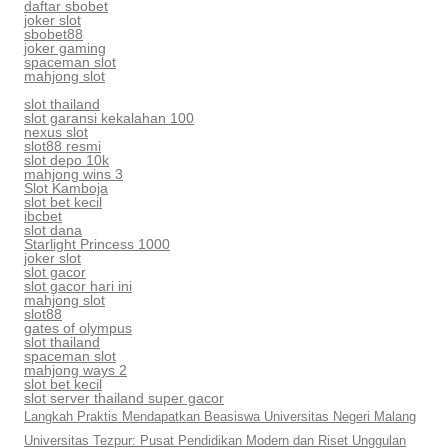
daftar sbobet
joker slot
sbobet88
joker gaming
spaceman slot
mahjong slot
slot thailand
slot garansi kekalahan 100
nexus slot
slot88 resmi
slot depo 10k
mahjong wins 3
Slot Kamboja
slot bet kecil
ibcbet
slot dana
Starlight Princess 1000
joker slot
slot gacor
slot gacor hari ini
mahjong slot
slot88
gates of olympus
slot thailand
spaceman slot
mahjong ways 2
slot bet kecil
slot server thailand super gacor
Langkah Praktis Mendapatkan Beasiswa Universitas Negeri Malang
Universitas Tezpur: Pusat Pendidikan Modern dan Riset Unggulan