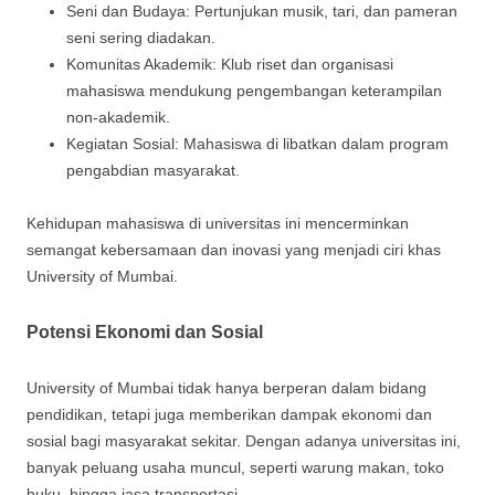
Seni dan Budaya: Pertunjukan musik, tari, dan pameran
seni sering diadakan.
Komunitas Akademik: Klub riset dan organisasi
mahasiswa mendukung pengembangan keterampilan
non-akademik.
Kegiatan Sosial: Mahasiswa di libatkan dalam program
pengabdian masyarakat.
Kehidupan mahasiswa di universitas ini mencerminkan
semangat kebersamaan dan inovasi yang menjadi ciri khas
University of Mumbai.
Potensi Ekonomi dan Sosial
University of Mumbai tidak hanya berperan dalam bidang
pendidikan, tetapi juga memberikan dampak ekonomi dan
sosial bagi masyarakat sekitar. Dengan adanya universitas ini,
banyak peluang usaha muncul, seperti warung makan, toko
buku, hingga jasa transportasi.