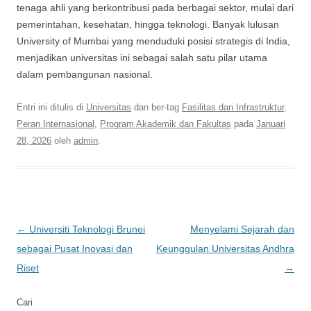
tenaga ahli yang berkontribusi pada berbagai sektor, mulai dari
pemerintahan, kesehatan, hingga teknologi. Banyak lulusan
University of Mumbai yang menduduki posisi strategis di India,
menjadikan universitas ini sebagai salah satu pilar utama
dalam pembangunan nasional.
Entri ini ditulis di
Universitas
dan ber-tag
Fasilitas dan Infrastruktur
,
Peran Internasional
,
Program Akademik dan Fakultas
pada
Januari
28, 2026
oleh
admin
.
Navigasi
←
Universiti Teknologi Brunei
Menyelami Sejarah dan
Tulisan
sebagai Pusat Inovasi dan
Keunggulan Universitas Andhra
Riset
→
Cari