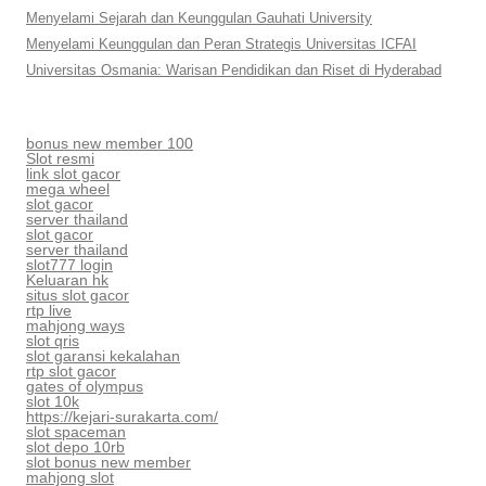
Menyelami Sejarah dan Keunggulan Gauhati University
Menyelami Keunggulan dan Peran Strategis Universitas ICFAI
Universitas Osmania: Warisan Pendidikan dan Riset di Hyderabad
bonus new member 100
Slot resmi
link slot gacor
mega wheel
slot gacor
server thailand
slot gacor
server thailand
slot777 login
Keluaran hk
situs slot gacor
rtp live
mahjong ways
slot qris
slot garansi kekalahan
rtp slot gacor
gates of olympus
slot 10k
https://kejari-surakarta.com/
slot spaceman
slot depo 10rb
slot bonus new member
mahjong slot