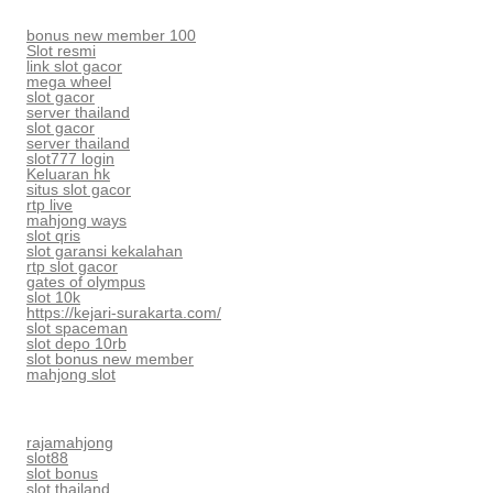
bonus new member 100
Slot resmi
link slot gacor
mega wheel
slot gacor
server thailand
slot gacor
server thailand
slot777 login
Keluaran hk
situs slot gacor
rtp live
mahjong ways
slot qris
slot garansi kekalahan
rtp slot gacor
gates of olympus
slot 10k
https://kejari-surakarta.com/
slot spaceman
slot depo 10rb
slot bonus new member
mahjong slot
rajamahjong
slot88
slot bonus
slot thailand