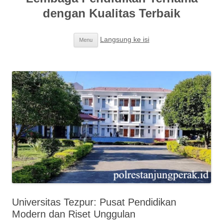
dengan Kualitas Terbaik
Langsung ke isi
Menu
Universitas Tezpur: Pusat Pendidikan
Modern dan Riset Unggulan