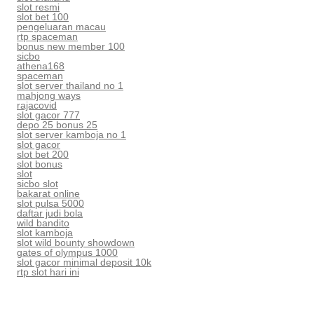
slot resmi
slot bet 100
pengeluaran macau
rtp spaceman
bonus new member 100
sicbo
athena168
spaceman
slot server thailand no 1
mahjong ways
rajacovid
slot gacor 777
depo 25 bonus 25
slot server kamboja no 1
slot gacor
slot bet 200
slot bonus
slot
sicbo slot
bakarat online
slot pulsa 5000
daftar judi bola
wild bandito
slot kamboja
slot wild bounty showdown
gates of olympus 1000
slot gacor minimal deposit 10k
rtp slot hari ini