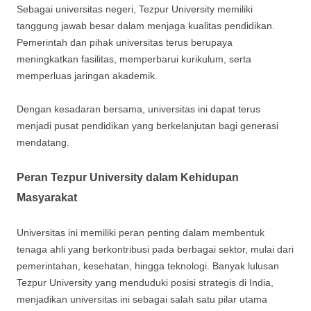
Sebagai universitas negeri, Tezpur University memiliki
tanggung jawab besar dalam menjaga kualitas pendidikan.
Pemerintah dan pihak universitas terus berupaya
meningkatkan fasilitas, memperbarui kurikulum, serta
memperluas jaringan akademik.
Dengan kesadaran bersama, universitas ini dapat terus
menjadi pusat pendidikan yang berkelanjutan bagi generasi
mendatang.
Peran Tezpur University dalam Kehidupan
Masyarakat
Universitas ini memiliki peran penting dalam membentuk
tenaga ahli yang berkontribusi pada berbagai sektor, mulai dari
pemerintahan, kesehatan, hingga teknologi. Banyak lulusan
Tezpur University yang menduduki posisi strategis di India,
menjadikan universitas ini sebagai salah satu pilar utama