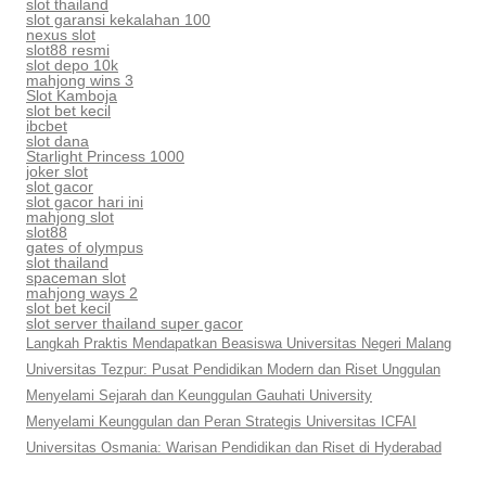
slot thailand
slot garansi kekalahan 100
nexus slot
slot88 resmi
slot depo 10k
mahjong wins 3
Slot Kamboja
slot bet kecil
ibcbet
slot dana
Starlight Princess 1000
joker slot
slot gacor
slot gacor hari ini
mahjong slot
slot88
gates of olympus
slot thailand
spaceman slot
mahjong ways 2
slot bet kecil
slot server thailand super gacor
Langkah Praktis Mendapatkan Beasiswa Universitas Negeri Malang
Universitas Tezpur: Pusat Pendidikan Modern dan Riset Unggulan
Menyelami Sejarah dan Keunggulan Gauhati University
Menyelami Keunggulan dan Peran Strategis Universitas ICFAI
Universitas Osmania: Warisan Pendidikan dan Riset di Hyderabad