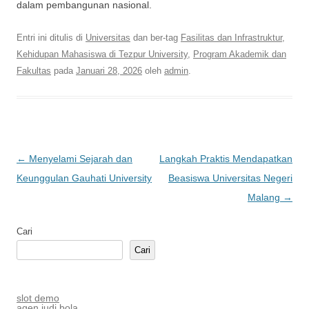
dalam pembangunan nasional.
Entri ini ditulis di
Universitas
dan ber-tag
Fasilitas dan Infrastruktur
,
Kehidupan Mahasiswa di Tezpur University
,
Program Akademik dan
Fakultas
pada
Januari 28, 2026
oleh
admin
.
Navigasi
←
Menyelami Sejarah dan
Langkah Praktis Mendapatkan
Tulisan
Keunggulan Gauhati University
Beasiswa Universitas Negeri
Malang
→
Cari
Cari
slot demo
agen judi bola