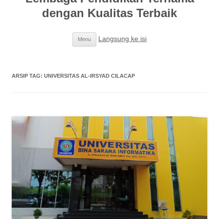
dengan Kualitas Terbaik
Langsung ke isi
Menu
ARSIP TAG:
UNIVERSITAS AL-IRSYAD CILACAP