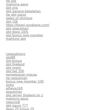
rtp live
mahjong ways
slot qris
slot garansi kekalahan
rtp slot gacor
gates of olympus
slot 10k
https://kejari-surakarta.com/
slot spaceman
slot depo 10rb
slot bonus new member
mahjong slot
rajamahjong
slot88
slot bonus
slot thailand
slot resmi
slot bet 100
pengeluaran macau
rtp spaceman
bonus new member 100
sicbo
athena168
spaceman
slot server thailand no 1
mahjong ways
rajacovid
slot gacor 777
depo 25 bonus 25