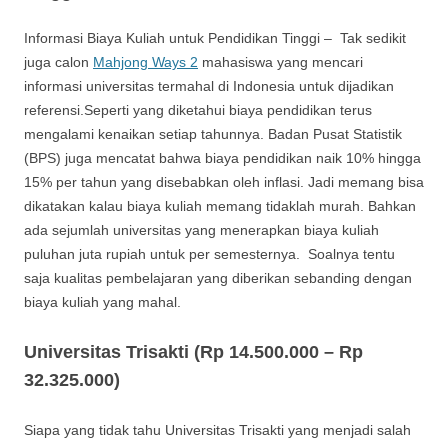
Informasi Biaya Kuliah untuk Pendidikan Tinggi – Tak sedikit
juga calon
Mahjong Ways 2
mahasiswa yang mencari
informasi universitas termahal di Indonesia untuk dijadikan
referensi.Seperti yang diketahui biaya pendidikan terus
mengalami kenaikan setiap tahunnya. Badan Pusat Statistik
(BPS) juga mencatat bahwa biaya pendidikan naik 10% hingga
15% per tahun yang disebabkan oleh inflasi. Jadi memang bisa
dikatakan kalau biaya kuliah memang tidaklah murah. Bahkan
ada sejumlah universitas yang menerapkan biaya kuliah
puluhan juta rupiah untuk per semesternya. Soalnya tentu
saja kualitas pembelajaran yang diberikan sebanding dengan
biaya kuliah yang mahal.
Universitas Trisakti (Rp 14.500.000 – Rp
32.325.000)
Siapa yang tidak tahu Universitas Trisakti yang menjadi salah