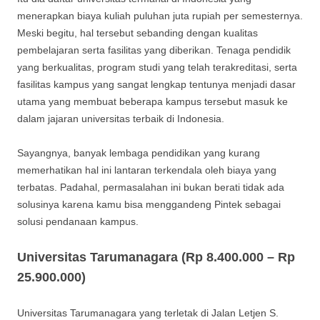
menerapkan biaya kuliah puluhan juta rupiah per semesternya.
Meski begitu, hal tersebut sebanding dengan kualitas
pembelajaran serta fasilitas yang diberikan. Tenaga pendidik
yang berkualitas, program studi yang telah terakreditasi, serta
fasilitas kampus yang sangat lengkap tentunya menjadi dasar
utama yang membuat beberapa kampus tersebut masuk ke
dalam jajaran universitas terbaik di Indonesia.
Sayangnya, banyak lembaga pendidikan yang kurang
memerhatikan hal ini lantaran terkendala oleh biaya yang
terbatas. Padahal, permasalahan ini bukan berati tidak ada
solusinya karena kamu bisa menggandeng Pintek sebagai
solusi pendanaan kampus.
Universitas Tarumanagara (Rp 8.400.000 – Rp
25.900.000)
Universitas Tarumanagara yang terletak di Jalan Letjen S.