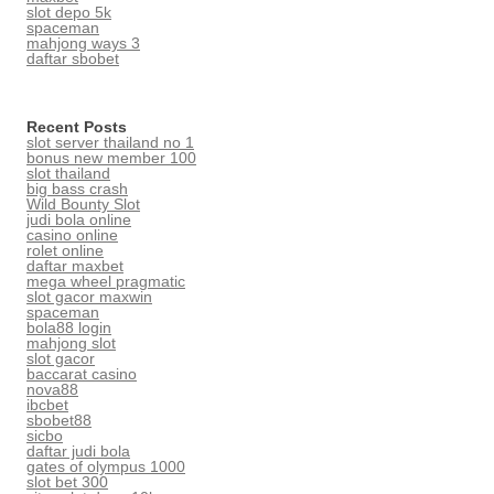
slot depo 5k
spaceman
mahjong ways 3
daftar sbobet
Recent Posts
slot server thailand no 1
bonus new member 100
slot thailand
big bass crash
Wild Bounty Slot
judi bola online
casino online
rolet online
daftar maxbet
mega wheel pragmatic
slot gacor maxwin
spaceman
bola88 login
mahjong slot
slot gacor
baccarat casino
nova88
ibcbet
sbobet88
sicbo
daftar judi bola
gates of olympus 1000
slot bet 300