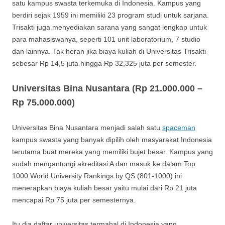
satu kampus swasta terkemuka di Indonesia. Kampus yang
berdiri sejak 1959 ini memiliki 23 program studi untuk sarjana.
Trisakti juga menyediakan sarana yang sangat lengkap untuk
para mahasiswanya, seperti 101 unit laboratorium, 7 studio
dan lainnya. Tak heran jika biaya kuliah di Universitas Trisakti
sebesar Rp 14,5 juta hingga Rp 32,325 juta per semester.
Universitas Bina Nusantara (Rp 21.000.000 –
Rp 75.000.000)
Universitas Bina Nusantara menjadi salah satu
spaceman
kampus swasta yang banyak dipilih oleh masyarakat Indonesia
terutama buat mereka yang memiliki bujet besar. Kampus yang
sudah mengantongi akreditasi A dan masuk ke dalam Top
1000 World University Rankings by QS (801-1000) ini
menerapkan biaya kuliah besar yaitu mulai dari Rp 21 juta
mencapai Rp 75 juta per semesternya.
Itu dia daftar universitas termahal di Indonesia yang