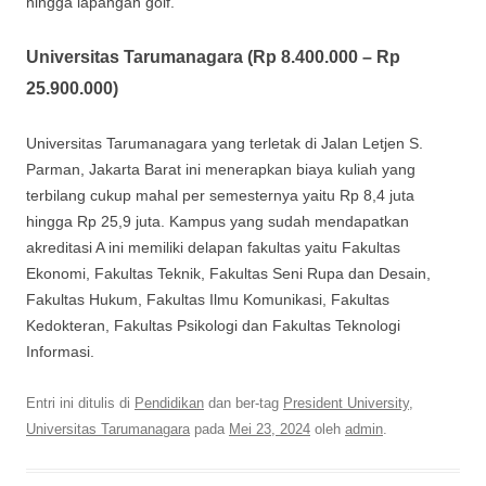
hingga lapangan golf.
Universitas Tarumanagara (Rp 8.400.000 – Rp
25.900.000)
Universitas Tarumanagara yang terletak di Jalan Letjen S.
Parman, Jakarta Barat ini menerapkan biaya kuliah yang
terbilang cukup mahal per semesternya yaitu Rp 8,4 juta
hingga Rp 25,9 juta. Kampus yang sudah mendapatkan
akreditasi A ini memiliki delapan fakultas yaitu Fakultas
Ekonomi, Fakultas Teknik, Fakultas Seni Rupa dan Desain,
Fakultas Hukum, Fakultas Ilmu Komunikasi, Fakultas
Kedokteran, Fakultas Psikologi dan Fakultas Teknologi
Informasi.
Entri ini ditulis di
Pendidikan
dan ber-tag
President University
,
Universitas Tarumanagara
pada
Mei 23, 2024
oleh
admin
.