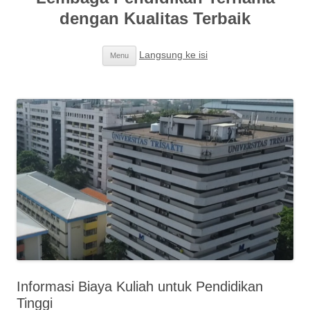
dengan Kualitas Terbaik
Langsung ke isi
Menu
Informasi Biaya Kuliah untuk Pendidikan
Tinggi