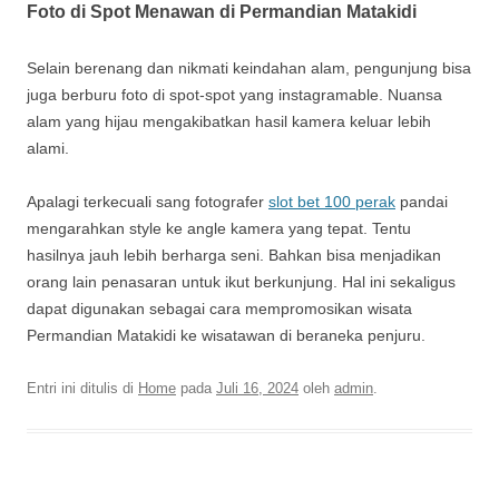
Foto di Spot Menawan di Permandian Matakidi
Selain berenang dan nikmati keindahan alam, pengunjung bisa
juga berburu foto di spot-spot yang instagramable. Nuansa
alam yang hijau mengakibatkan hasil kamera keluar lebih
alami.
Apalagi terkecuali sang fotografer
slot bet 100 perak
pandai
mengarahkan style ke angle kamera yang tepat. Tentu
hasilnya jauh lebih berharga seni. Bahkan bisa menjadikan
orang lain penasaran untuk ikut berkunjung. Hal ini sekaligus
dapat digunakan sebagai cara mempromosikan wisata
Permandian Matakidi ke wisatawan di beraneka penjuru.
Entri ini ditulis di
Home
pada
Juli 16, 2024
oleh
admin
.