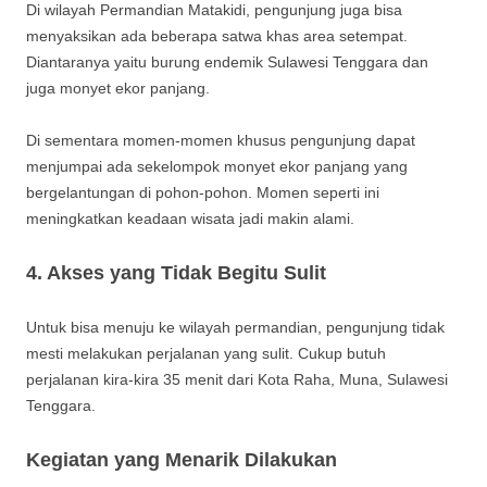
Di wilayah Permandian Matakidi, pengunjung juga bisa
menyaksikan ada beberapa satwa khas area setempat.
Diantaranya yaitu burung endemik Sulawesi Tenggara dan
juga monyet ekor panjang.
Di sementara momen-momen khusus pengunjung dapat
menjumpai ada sekelompok monyet ekor panjang yang
bergelantungan di pohon-pohon. Momen seperti ini
meningkatkan keadaan wisata jadi makin alami.
4. Akses yang Tidak Begitu Sulit
Untuk bisa menuju ke wilayah permandian, pengunjung tidak
mesti melakukan perjalanan yang sulit. Cukup butuh
perjalanan kira-kira 35 menit dari Kota Raha, Muna, Sulawesi
Tenggara.
Kegiatan yang Menarik Dilakukan