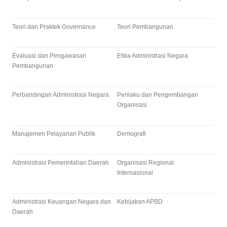
Teori dan Praktek Governance
Teori Pembangunan
Evaluasi dan Pengawasan
Etika Administrasi Negara
Pembangunan
Perbandingan Administrasi Negara
Perilaku dan Pengembangan
Organisasi
Manajemen Pelayanan Publik
Demografi
Administrasi Pemerintahan Daerah
Organisasi Regional
Internasional
Administrasi Keuangan Negara dan
Kebijakan APBD
Daerah