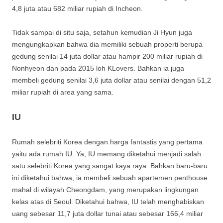
4,8 juta atau 682 miliar rupiah di Incheon.
Tidak sampai di situ saja, setahun kemudian Ji Hyun juga
mengungkapkan bahwa dia memiliki sebuah properti berupa
gedung senilai 14 juta dollar atau hampir 200 miliar rupiah di
Nonhyeon dan pada 2015 loh KLovers. Bahkan ia juga
membeli gedung senilai 3,6 juta dollar atau senilai dengan 51,2
miliar rupiah di area yang sama.
IU
Rumah selebriti Korea dengan harga fantastis yang pertama
yaitu ada rumah IU. Ya, IU memang diketahui menjadi salah
satu selebriti Korea yang sangat kaya raya. Bahkan baru-baru
ini diketahui bahwa, ia membeli sebuah apartemen penthouse
mahal di wilayah Cheongdam, yang merupakan lingkungan
kelas atas di Seoul. Diketahui bahwa, IU telah menghabiskan
uang sebesar 11,7 juta dollar tunai atau sebesar 166,4 miliar