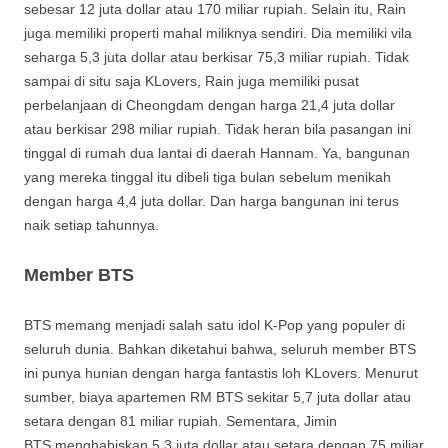
sebesar 12 juta dollar atau 170 miliar rupiah. Selain itu, Rain
juga memiliki properti mahal miliknya sendiri. Dia memiliki vila
seharga 5,3 juta dollar atau berkisar 75,3 miliar rupiah. Tidak
sampai di situ saja KLovers, Rain juga memiliki pusat
perbelanjaan di Cheongdam dengan harga 21,4 juta dollar
atau berkisar 298 miliar rupiah. Tidak heran bila pasangan ini
tinggal di rumah dua lantai di daerah Hannam. Ya, bangunan
yang mereka tinggal itu dibeli tiga bulan sebelum menikah
dengan harga 4,4 juta dollar. Dan harga bangunan ini terus
naik setiap tahunnya.
Member BTS
BTS memang menjadi salah satu idol K-Pop yang populer di
seluruh dunia. Bahkan diketahui bahwa, seluruh member BTS
ini punya hunian dengan harga fantastis loh KLovers. Menurut
sumber, biaya apartemen RM BTS sekitar 5,7 juta dollar atau
setara dengan 81 miliar rupiah. Sementara, Jimin
BTS menghabiskan 5,3 juta dollar atau setara dengan 75 miliar