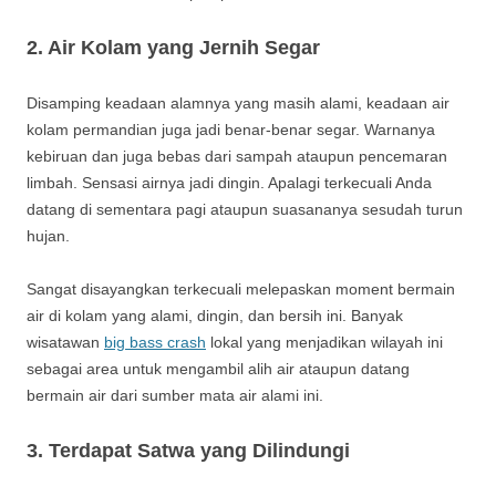
2. Air Kolam yang Jernih Segar
Disamping keadaan alamnya yang masih alami, keadaan air
kolam permandian juga jadi benar-benar segar. Warnanya
kebiruan dan juga bebas dari sampah ataupun pencemaran
limbah. Sensasi airnya jadi dingin. Apalagi terkecuali Anda
datang di sementara pagi ataupun suasananya sesudah turun
hujan.
Sangat disayangkan terkecuali melepaskan moment bermain
air di kolam yang alami, dingin, dan bersih ini. Banyak
wisatawan
big bass crash
lokal yang menjadikan wilayah ini
sebagai area untuk mengambil alih air ataupun datang
bermain air dari sumber mata air alami ini.
3. Terdapat Satwa yang Dilindungi