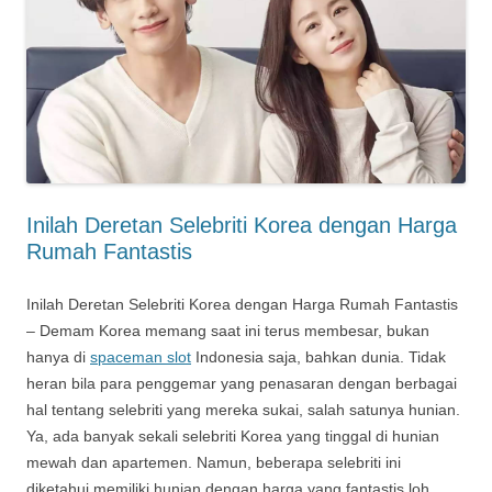
Inilah Deretan Selebriti Korea dengan Harga
Rumah Fantastis
Inilah Deretan Selebriti Korea dengan Harga Rumah Fantastis
– Demam Korea memang saat ini terus membesar, bukan
hanya di
spaceman slot
Indonesia saja, bahkan dunia. Tidak
heran bila para penggemar yang penasaran dengan berbagai
hal tentang selebriti yang mereka sukai, salah satunya hunian.
Ya, ada banyak sekali selebriti Korea yang tinggal di hunian
mewah dan apartemen. Namun, beberapa selebriti ini
diketahui memiliki hunian dengan harga yang fantastis loh