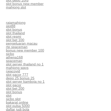
slot depo 10rb
slot bonus new member
mahjong slot
rajamahjong
slot88
slot bonus
slot thailand
slot resmi
slot bet 100
pengeluaran macau
rtp spaceman
bonus new member 100
sicbo
athena168
spaceman
slot server thailand no 1
mahjong ways
rajacovid
slot gacor 777
depo 25 bonus 25
slot server kamboja no 1
slot gacor
slot bet 200
slot bonus
slot
sicbo slot
bakarat online
slot pulsa 5000
daftar judi bola