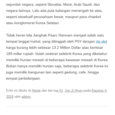
sejumlah negara, seperti Slovakia, Mesir, Arab Saudi, dan
negara lainnya. Lalu ada pula kalangan menengah ke atas,
seperti eksekutif perusahaan besar, maupun para chaebol
atau konglomerat Korea Selatan.
Tidak heran bila Janghak Paarc Hannam menjadi salah satu
tempat tinggal mahal, yang ditinggali oleh PSY dengan
rtp slot
harga kurang lebih sebesar 13.2 Million Dollar atau berkisar
189 millar rupiah. Itulah sederet selebriti Korea yang diketahui
memiliki hunian mewah di beberapa kawasan mewah di Korea.
Bukan hanya memiliki hunian saja, beberapa selebriti Korea ini
juga memiliki bangunan lain seperti gedung, cafe, hingga
tempat perbelanjaan.
Entri ini ditulis di
Home
dan ber-tag
IU
,
Jun Ji Hyun
pada
Agustus 4,
2024
oleh
admin
.